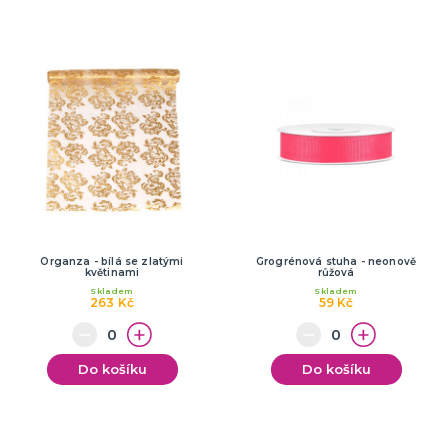
Organza - bílá se zlatými
Grogrénová stuha - neonově
květinami
růžová
Skladem
Skladem
263 Kč
59 Kč
Do košíku
Do košíku