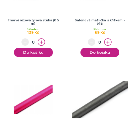
Tmavě růžová tylová stuha (0,5
Saténová mašlička s křížkem -
m)
bílá
Skladem
Skladem
139 Kč
89 Kč
Do košíku
Do košíku