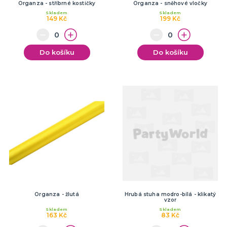
Organza - stříbrné kostičky
Organza - sněhové vločky
Skladem
Skladem
149 Kč
199 Kč
Do košíku
Do košíku
Organza - žlutá
Hrubá stuha modro-bílá - klikatý
vzor
Skladem
Skladem
163 Kč
83 Kč