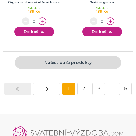
Organza - tmavě růžová barva
Šedá organza
Skladem
Skladem
139 Kč
139 Kč
Do košíku
Do košíku
Načíst další produkty
1
2
3
…
6