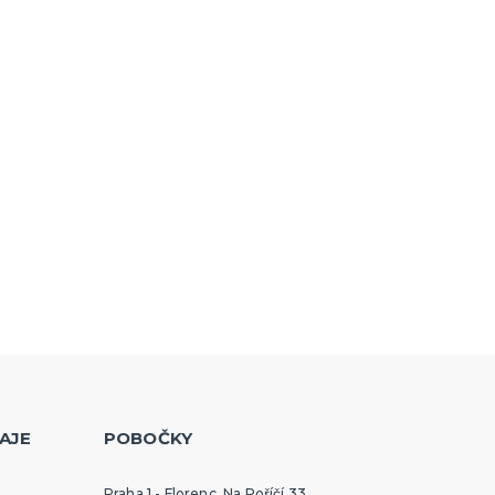
AJE
POBOČKY
Praha 1 - Florenc, Na Poříčí 33