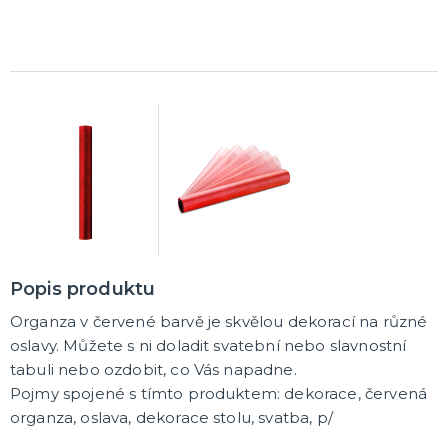
K ZAPŮJČENÍ
SVATEBNÍ DEKORACE NA DORT
ROZLUČKA SE SVOBODOU
Šerpy na rozlučku se svobodou
Balónky na rozlučku se svobodou
Girlandy na loučení se svobodou
SVATEBNÍ FOTOKOUTEK
Popis produktu
Organza v červené barvě je skvělou dekorací na různé
oslavy. Můžete s ni doladit svatební nebo slavnostní
tabuli nebo ozdobit, co Vás napadne.
Pojmy spojené s tímto produktem: dekorace, červená
organza, oslava, dekorace stolu, svatba, p/