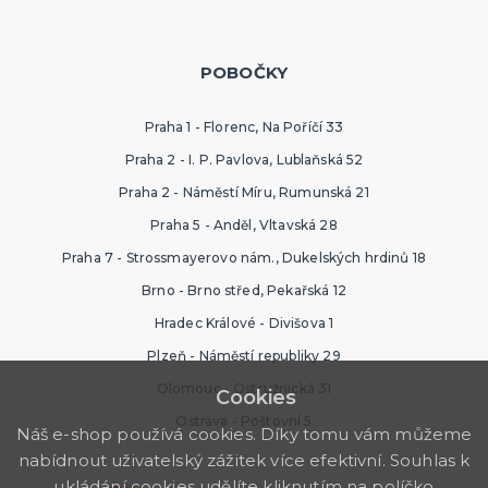
POBOČKY
Praha 1 - Florenc, Na Poříčí 33
Praha 2 - I. P. Pavlova, Lublaňská 52
Praha 2 - Náměstí Míru, Rumunská 21
Praha 5 - Anděl, Vltavská 28
Praha 7 - Strossmayerovo nám., Dukelských hrdinů 18
Brno - Brno střed, Pekařská 12
Hradec Králové - Divišova 1
Plzeň - Náměstí republiky 29
Olomouc - Ostružnická 31
Cookies
Ostrava - Poštovní 5
Náš e-shop používá cookies. Díky tomu vám můžeme
nabídnout uživatelský zážitek více efektivní. Souhlas k
ukládání cookies udělíte kliknutím na políčko