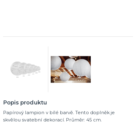
K ZAPŮJČENÍ
SVATEBNÍ DEKORACE NA DORT
ROZLUČKA SE SVOBODOU
Šerpy na rozlučku se svobodou
Balónky na rozlučku se svobodou
Girlandy na loučení se svobodou
SVATEBNÍ FOTOKOUTEK
Popis produktu
Papírový lampion v bílé barvě. Tento doplněk je
skvělou svatební dekorací. Průměr: 45 cm.