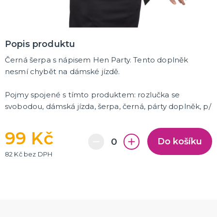
K ZAPŮJČENÍ
SVATEBNÍ DEKORACE NA DORT
Popis produktu
Černá šerpa s nápisem Hen Party. Tento doplněk
ROZLUČKA SE SVOBODOU
nesmí chybět na dámské jízdě.
Šerpy na rozlučku se svobodou
Balónky na rozlučku se svobodou
Girlandy na loučení se svobodou
Pojmy spojené s tímto produktem:
rozlučka se
svobodou, dámská jízda, šerpa, černá, párty doplněk, p/
SVATEBNÍ FOTOKOUTEK
99 Kč
Do košíku
82 Kč bez DPH