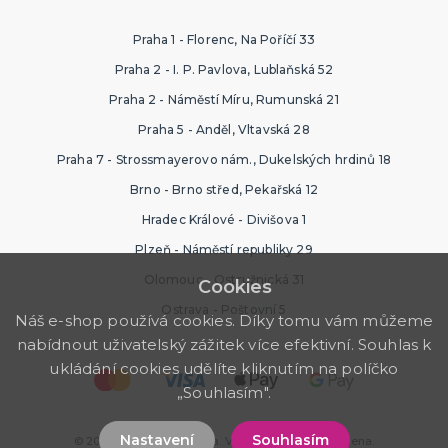
Praha 1 - Florenc, Na Poříčí 33
Praha 2 - I. P. Pavlova, Lublaňská 52
Praha 2 - Náměstí Míru, Rumunská 21
Praha 5 - Anděl, Vltavská 28
Praha 7 - Strossmayerovo nám., Dukelských hrdinů 18
Brno - Brno střed, Pekařská 12
Hradec Králové - Divišova 1
Plzeň - Náměstí republiky 29
Olomouc - Ostružnická 31
Cookies
Ostrava - Poštovní 5
Náš e-shop používá cookies. Díky tomu vám můžeme
nabídnout uživatelský zážitek více efektivní. Souhlas k
ukládání cookies udělíte kliknutím na políčko
„Souhlasím".
Nastavení
Souhlasím
© 2026 Svatební výzdoba. Všechna práva vyhrazena.