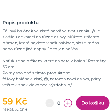
K ZAPŮJČENÍ
SVATEBNÍ DEKORACE NA DORT
Popis produktu
Fóliový balónek ve zlaté barvě ve tvaru znaku @ je
ROZLUČKA SE SVOBODOU
skvělou dekorací na různé oslavy. Můžete z těchto
Šerpy na rozlučku se svobodou
písmen, které najdete v naší nabídce, složit jména
Balónky na rozlučku se svobodou
Girlandy na loučení se svobodou
nebo různé jiné nápisy. Je to jen na Vás!
Nafukuje se brčkem, které najdete v balení. Rozměry:
SVATEBNÍ FOTOKOUTEK
33 cm.
Pojmy spojené s tímto produktem:
fóliový balónek, zlatý, @, narozeninová oslava, párty,
večírek, znak, dekorace, výzdoba, p/
59 Kč
Do košíku
49 Kč bez DPH