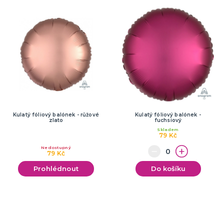
Kulatý fóliový balónek - růžové
Kulatý fóliový balónek -
zlato
fuchsiový
Skladem
79 Kč
Nedostupný
79 Kč
Prohlédnout
Do košíku