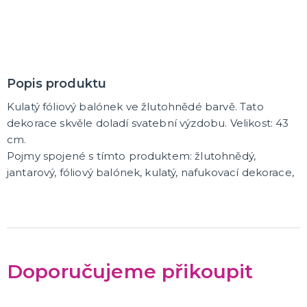
K ZAPŮJČENÍ
SVATEBNÍ DEKORACE NA DORT
Popis produktu
ROZLUČKA SE SVOBODOU
Šerpy na rozlučku se svobodou
Kulatý fóliový balónek ve žlutohnědé barvě. Tato
Balónky na rozlučku se svobodou
dekorace skvěle doladí svatební výzdobu. Velikost: 43
Girlandy na loučení se svobodou
cm.
Pojmy spojené s tímto produktem: žlutohnědý,
SVATEBNÍ FOTOKOUTEK
jantarový, fóliový balónek, kulatý, nafukovací dekorace,
Doporučujeme přikoupit