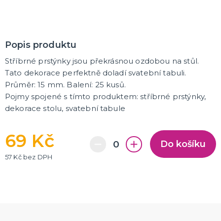
K ZAPŮJČENÍ
SVATEBNÍ DEKORACE NA DORT
Popis produktu
Stříbrné prstýnky jsou překrásnou ozdobou na stůl.
ROZLUČKA SE SVOBODOU
Tato dekorace perfektně doladí svatební tabuli.
Šerpy na rozlučku se svobodou
Průměr: 15 mm. Balení: 25 kusů.
Balónky na rozlučku se svobodou
Girlandy na loučení se svobodou
Pojmy spojené s tímto produktem: stříbrné prstýnky,
dekorace stolu, svatební tabule
SVATEBNÍ FOTOKOUTEK
69 Kč
Do košíku
57 Kč bez DPH