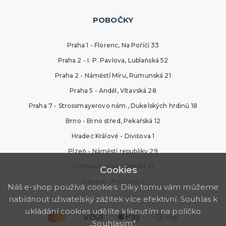
POBOČKY
Praha 1 - Florenc, Na Poříčí 33
Praha 2 - I. P. Pavlova, Lublaňská 52
Praha 2 - Náměstí Míru, Rumunská 21
Praha 5 - Anděl, Vltavská 28
Praha 7 - Strossmayerovo nám., Dukelských hrdinů 18
Brno - Brno střed, Pekařská 12
Hradec Králové - Divišova 1
Plzeň - Náměstí republiky 29
Olomouc - Ostružnická 31
Cookies
Ostrava - Poštovní 5
Náš e-shop používá cookies. Díky tomu vám můžeme
nabídnout uživatelský zážitek více efektivní. Souhlas k
ukládání cookies udělíte kliknutím na políčko
„Souhlasím".