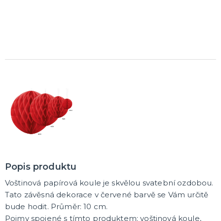
K ZAPŮJČENÍ
SVATEBNÍ DEKORACE NA DORT
ROZLUČKA SE SVOBODOU
Šerpy na rozlučku se svobodou
Balónky na rozlučku se svobodou
Girlandy na loučení se svobodou
SVATEBNÍ FOTOKOUTEK
Popis produktu
Voštinová papírová koule je skvělou svatební ozdobou.
Tato závěsná dekorace v červené barvě se Vám určitě
bude hodit. Průměr: 10 cm.
Pojmy spojené s tímto produktem: voštinová koule,