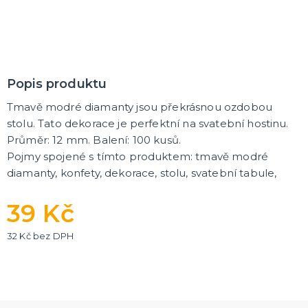
K ZAPŮJČENÍ
SVATEBNÍ DEKORACE NA DORT
Popis produktu
ROZLUČKA SE SVOBODOU
Šerpy na rozlučku se svobodou
Tmavě modré diamanty jsou překrásnou ozdobou
Balónky na rozlučku se svobodou
stolu. Tato dekorace je perfektní na svatební hostinu.
Girlandy na loučení se svobodou
Průměr: 12 mm. Balení: 100 kusů.
Pojmy spojené s tímto produktem: tmavě modré
SVATEBNÍ FOTOKOUTEK
diamanty, konfety, dekorace, stolu, svatební tabule,
39 Kč
32 Kč bez DPH