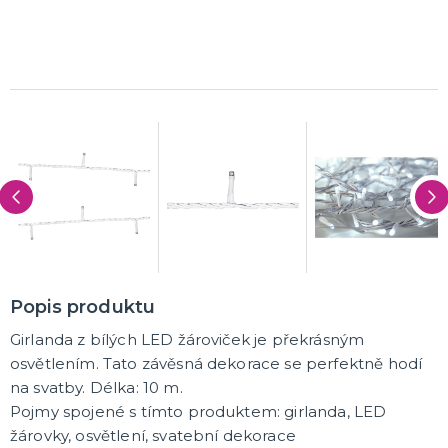
K ZAPŮJČENÍ
SVATEBNÍ DEKORACE NA DORT
ROZLUČKA SE SVOBODOU
Šerpy na rozlučku se svobodou
Balónky na rozlučku se svobodou
Girlandy na loučení se svobodou
SVATEBNÍ FOTOKOUTEK
Popis produktu
Girlanda z bílých LED žároviček je překrásným
osvětlením. Tato závěsná dekorace se perfektně hodí
na svatby. Délka: 10 m.
Pojmy spojené s tímto produktem: girlanda, LED
žárovky, osvětlení, svatební dekorace