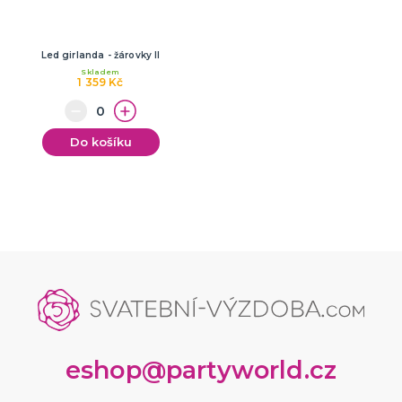
Led girlanda - žárovky II
Skladem
1 359 Kč
Do košíku
eshop@partyworld.cz