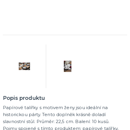
K ZAPŮJČENÍ
SVATEBNÍ DEKORACE NA DORT
ROZLUČKA SE SVOBODOU
Šerpy na rozlučku se svobodou
Balónky na rozlučku se svobodou
Girlandy na loučení se svobodou
SVATEBNÍ FOTOKOUTEK
Popis produktu
Papírové talířky s motivem ženy jsou ideální na
historickou párty. Tento doplněk krásně doladí
slavnostní stůl. Průměr: 22,5 cm. Balení: 10 kusů.
Pojmy spojené s tímto produktem: papírové talířky,