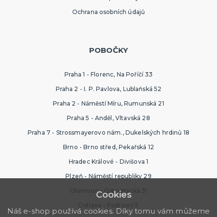
Ochrana osobních údajů
POBOČKY
Praha 1 - Florenc, Na Poříčí 33
Praha 2 - I. P. Pavlova, Lublaňská 52
Praha 2 - Náměstí Míru, Rumunská 21
Praha 5 - Anděl, Vltavská 28
Praha 7 - Strossmayerovo nám., Dukelských hrdinů 18
Brno - Brno střed, Pekařská 12
Hradec Králové - Divišova 1
Plzeň - Náměstí republiky 29
Olomouc - Ostružnická 31
Cookies
Ostrava - Poštovní 5
Náš e-shop používá cookies. Díky tomu vám můžeme