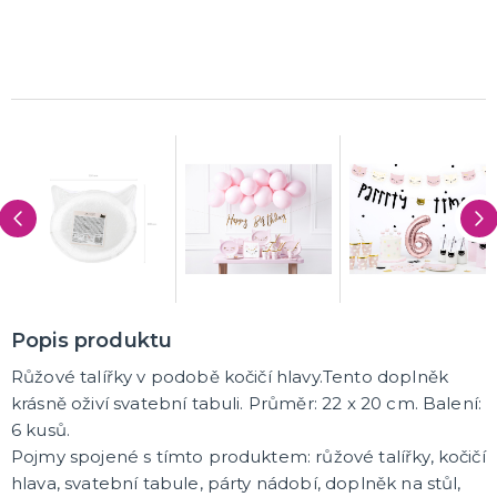
K ZAPŮJČENÍ
SVATEBNÍ DEKORACE NA DORT
ROZLUČKA SE SVOBODOU
Šerpy na rozlučku se svobodou
Balónky na rozlučku se svobodou
Girlandy na loučení se svobodou
SVATEBNÍ FOTOKOUTEK
Popis produktu
Růžové talířky v podobě kočičí hlavy.Tento doplněk
krásně oživí svatební tabuli. Průměr: 22 x 20 cm. Balení:
6 kusů.
Pojmy spojené s tímto produktem: růžové talířky, kočičí
hlava, svatební tabule, párty nádobí, doplněk na stůl,