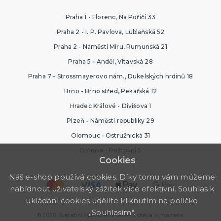
Praha 1 - Florenc, Na Poříčí 33
Praha 2 - I. P. Pavlova, Lublaňská 52
Praha 2 - Náměstí Míru, Rumunská 21
Praha 5 - Anděl, Vltavská 28
Praha 7 - Strossmayerovo nám., Dukelských hrdinů 18
Brno - Brno střed, Pekařská 12
Hradec Králové - Divišova 1
Plzeň - Náměstí republiky 29
Olomouc - Ostružnická 31
Ostrava - Poštovní 5
Cookies
Náš e-shop používá cookies. Díky tomu vám můžeme
nabídnout uživatelský zážitek více efektivní. Souhlas k
ukládání cookies udělíte kliknutím na políčko
„Souhlasím".
© 2026 Svatební výzdoba. Všechna práva vyhrazena.