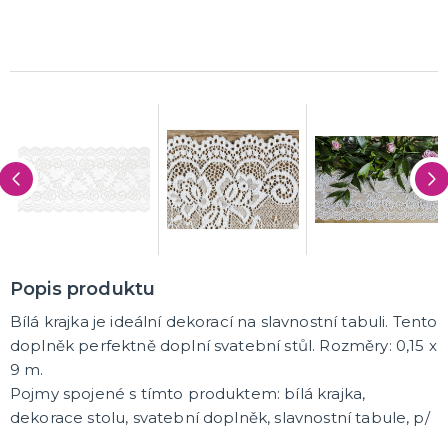
K ZAPŮJČENÍ
SVATEBNÍ DEKORACE NA DORT
ROZLUČKA SE SVOBODOU
Šerpy na rozlučku se svobodou
Balónky na rozlučku se svobodou
Girlandy na loučení se svobodou
SVATEBNÍ FOTOKOUTEK
Popis produktu
Bílá krajka je ideální dekorací na slavnostní tabuli. Tento
doplněk perfektně doplní svatební stůl. Rozměry: 0,15 x
9 m.
Pojmy spojené s tímto produktem: bílá krajka,
dekorace stolu, svatební doplněk, slavnostní tabule, p/