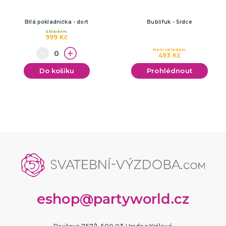
Bílá pokladnička - dort
Bublifuk - Srdce
Skladem
999 Kč
Není skladem
493 Kč
Do košíku
Prohlédnout
eshop@partyworld.cz