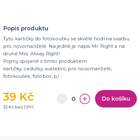
K ZAPŮJČENÍ
SVATEBNÍ DEKORACE NA DORT
Popis produktu
Tyto kartičky do fotokoutku se skvěle hodí na svatbu
ROZLUČKA SE SVOBODOU
pro novomanželé. Na jedné je nápis Mr. Right a na
Šerpy na rozlučku se svobodou
druhé Mrs. Alway Right!
Balónky na rozlučku se svobodou
Girlandy na loučení se svobodou
Pojmy spojené s tímto produktem:
kartičky, cedulky, svatební, pro novomanželé,
fotokoutek, fotobox, p/
SVATEBNÍ FOTOKOUTEK
39 Kč
Do košíku
32 Kč bez DPH