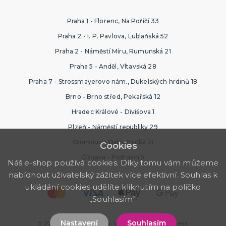
Praha 1 - Florenc, Na Poříčí 33
Praha 2 - I. P. Pavlova, Lublaňská 52
Praha 2 - Náměstí Míru, Rumunská 21
Praha 5 - Anděl, Vltavská 28
Praha 7 - Strossmayerovo nám., Dukelských hrdinů 18
Brno - Brno střed, Pekařská 12
Hradec Králové - Divišova 1
Plzeň - Náměstí republiky 29
Olomouc - Ostružnická 31
Cookies
Ostrava - Poštovní 5
Náš e-shop používá cookies. Díky tomu vám můžeme
nabídnout uživatelský zážitek více efektivní. Souhlas k
ukládání cookies udělíte kliknutím na políčko
„Souhlasím".
Nastavení
Souhlasím
© 2026 Svatební výzdoba. Všechna práva vyhrazena.