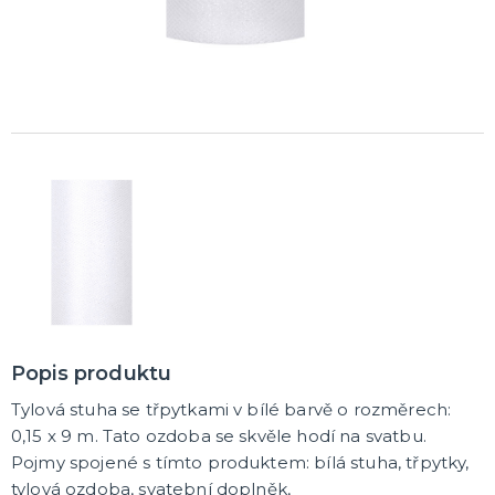
K ZAPŮJČENÍ
SVATEBNÍ DEKORACE NA DORT
ROZLUČKA SE SVOBODOU
Šerpy na rozlučku se svobodou
Balónky na rozlučku se svobodou
Girlandy na loučení se svobodou
SVATEBNÍ FOTOKOUTEK
Popis produktu
Tylová stuha se třpytkami v bílé barvě o rozměrech:
0,15 x 9 m. Tato ozdoba se skvěle hodí na svatbu.
Pojmy spojené s tímto produktem: bílá stuha, třpytky,
tylová ozdoba, svatební doplněk,