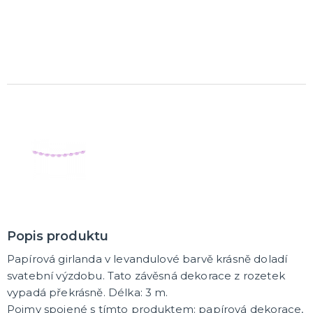
K ZAPŮJČENÍ
SVATEBNÍ DEKORACE NA DORT
ROZLUČKA SE SVOBODOU
Šerpy na rozlučku se svobodou
Balónky na rozlučku se svobodou
Girlandy na loučení se svobodou
SVATEBNÍ FOTOKOUTEK
Popis produktu
Papírová girlanda v levandulové barvě krásně doladí
svatební výzdobu. Tato závěsná dekorace z rozetek
vypadá překrásně. Délka: 3 m.
Pojmy spojené s tímto produktem: papírová dekorace,