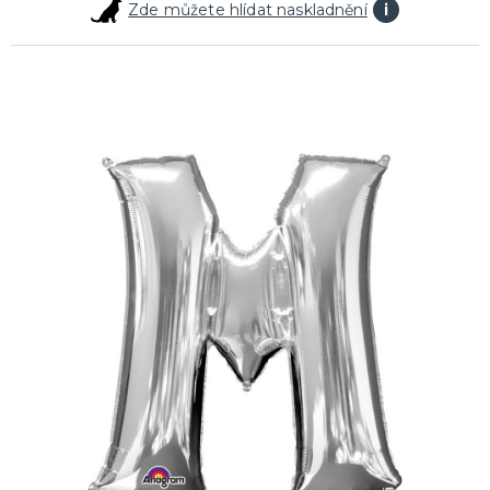
Zde můžete hlídat naskladnění
i
SVATEBNÍ DOPLŇKY
Svatební podvazky pro nevěstu
Svatební knihy hostů
Stojany na pero
Bublifuky na svatbu
Polštářky na prsteny
Dárkové krabičky a taštičky
Dárková pouzdra na peníze
Svatební stuhy a ozdoby
Svatební tabulky
Doplňky pro družbu a svědky
Krabičky na výslužku
Svatební ozdoby do klopy
Svatební trička
Svatební přáníčka
Svatební pozvánky
DALŠÍ KATEGORIE
SVATEBNÍ DEKORACE NA STŮL
Ubrusy na svatební stůl
Ubrousky na svatební stůl
Jmenovky na svatební stůl
Číslování svatebních stolů
Svíčky na svatební stůl
Konfety na svatební stůl
Krystaly a kamínky
Nádobí na svatební stůl
Plastové svatební skleničky
Brčka na svatební stůl
Kelímky na svatební stůl
Talířky na svatební stůl
Dekorace na svatební stůl
DALŠÍ KATEGORIE
OZDOBNÉ STUHY A MAŠLE
Vázací stuhy
Saténové stuhy
Krajkové stuhy
Dřevité vlny
Ozdobné mašle
Organzy na svatbu
Šifónové stuhy
Grogrénové stuhy
DALŠÍ KATEGORIE
SVATEBNÍ DEKORACE NA AUTO