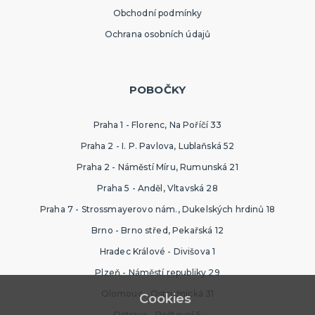
Obchodní podmínky
Ochrana osobních údajů
POBOČKY
Praha 1 - Florenc, Na Poříčí 33
Praha 2 - I. P. Pavlova, Lublaňská 52
Praha 2 - Náměstí Míru, Rumunská 21
Praha 5 - Anděl, Vltavská 28
Praha 7 - Strossmayerovo nám., Dukelských hrdinů 18
Brno - Brno střed, Pekařská 12
Hradec Králové - Divišova 1
Plzeň - Náměstí republiky 29
Olomouc - Ostružnická 31
Cookies
Ostrava - Poštovní 5