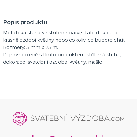
K ZAPŮJČENÍ
Popis produktu
SVATEBNÍ DEKORACE NA DORT
Metalická stuha ve stříbrné barvě. Tato dekorace
ROZLUČKA SE SVOBODOU
krásně ozdobí květiny nebo cokoliv, co budete chtít.
Šerpy na rozlučku se svobodou
Rozměry: 3 mm x 25 m.
Balónky na rozlučku se svobodou
Pojmy spojené s tímto produktem: stříbrná stuha,
Girlandy na loučení se svobodou
dekorace, svatební ozdoba, květiny, mašle,
SVATEBNÍ FOTOKOUTEK