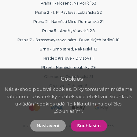
Praha 1 - Florenc, Na Poříčí 33
Praha 2 - I. P. Pavlova, Lublaňská 52
Praha 2 - Náměstí Míru, Rumunská 21
Praha 5 - Anděl, Vltavská 28
Praha 7 - Strossmayerovo nám., Dukelských hrdinů 18
Brno - Brno střed, Pekařská 12
Hradec Králové - Divišova 1
Plzeň - Náměstí republiky 29
Olomouc - Ostružnická 31
Cookies
Ostrava - Poštovní 5
Náš e-shop používá cookies. Díky tomu vám můžeme
nabídnout uživatelský zážitek více efektivní. Souhlas k
ukládání cookies udělíte kliknutím na políčko
„Souhlasím".
Nastavení
Souhlasím
© 2026 Svatební výzdoba. Všechna práva vyhrazena.