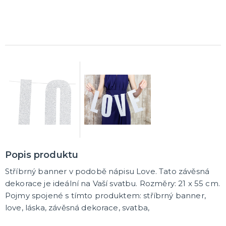
K ZAPŮJČENÍ
SVATEBNÍ DEKORACE NA DORT
ROZLUČKA SE SVOBODOU
Šerpy na rozlučku se svobodou
Balónky na rozlučku se svobodou
Girlandy na loučení se svobodou
SVATEBNÍ FOTOKOUTEK
Popis produktu
Stříbrný banner v podobě nápisu Love. Tato závěsná
dekorace je ideální na Vaší svatbu. Rozměry: 21 x 55 cm.
Pojmy spojené s tímto produktem: stříbrný banner,
love, láska, závěsná dekorace, svatba,