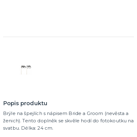
K ZAPŮJČENÍ
SVATEBNÍ DEKORACE NA DORT
ROZLUČKA SE SVOBODOU
Šerpy na rozlučku se svobodou
Balónky na rozlučku se svobodou
Girlandy na loučení se svobodou
SVATEBNÍ FOTOKOUTEK
Popis produktu
Brýle na špejlích s nápisem Bride a Groom (nevěsta a
ženich). Tento doplněk se skvěle hodí do fotokoutku na
svatbu. Délka: 24 cm.