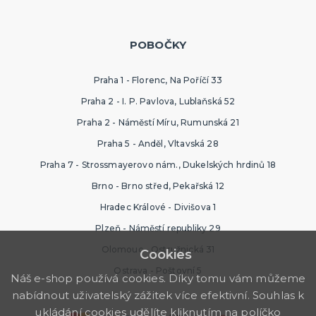
POBOČKY
Praha 1 - Florenc, Na Poříčí 33
Praha 2 - I. P. Pavlova, Lublaňská 52
Praha 2 - Náměstí Míru, Rumunská 21
Praha 5 - Anděl, Vltavská 28
Praha 7 - Strossmayerovo nám., Dukelských hrdinů 18
Brno - Brno střed, Pekařská 12
Hradec Králové - Divišova 1
Plzeň - Náměstí republiky 29
Olomouc - Ostružnická 31
Cookies
Ostrava - Poštovní 5
Náš e-shop používá cookies. Díky tomu vám můžeme
nabídnout uživatelský zážitek více efektivní. Souhlas k
ukládání cookies udělíte kliknutím na políčko