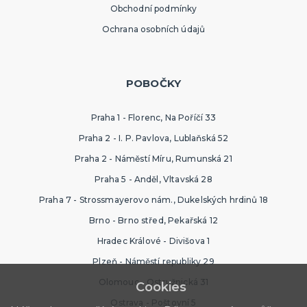
Obchodní podmínky
Ochrana osobních údajů
POBOČKY
Praha 1 - Florenc, Na Poříčí 33
Praha 2 - I. P. Pavlova, Lublaňská 52
Praha 2 - Náměstí Míru, Rumunská 21
Praha 5 - Anděl, Vltavská 28
Praha 7 - Strossmayerovo nám., Dukelských hrdinů 18
Brno - Brno střed, Pekařská 12
Hradec Králové - Divišova 1
Plzeň - Náměstí republiky 29
Olomouc - Ostružnická 31
Cookies
Ostrava - Poštovní 5