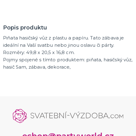
K ZAPŮJČENÍ
SVATEBNÍ DEKORACE NA DORT
Popis produktu
Piňata hasičský vůz z plastu a papíru. Tato zábava je
ROZLUČKA SE SVOBODOU
ideální na Vaší svatbu nebo jinou oslavu či párty.
Šerpy na rozlučku se svobodou
Rozměry: 49,8 x 20,5 x 16,8 cm.
Balónky na rozlučku se svobodou
Girlandy na loučení se svobodou
Pojmy spojené s tímto produktem: piňata, hasičský vůz,
hasič Sam, zábava, dekorace,
SVATEBNÍ FOTOKOUTEK