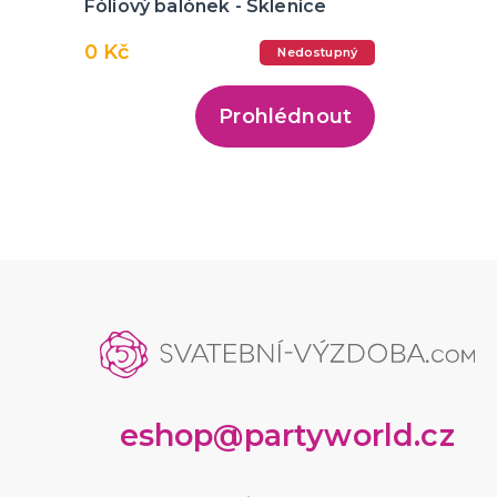
Fóliový balónek - Sklenice
0 Kč
Nedostupný
Prohlédnout
eshop@partyworld.cz