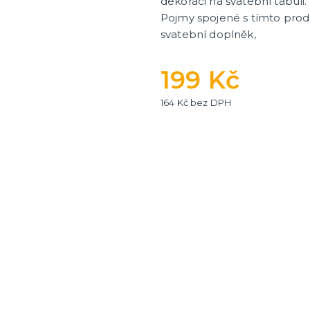
dekoraci na svatební tabuli.
Pojmy spojené s tímto prod
svatební doplněk,
ní fotokoutek
199 Kč
164 Kč bez DPH