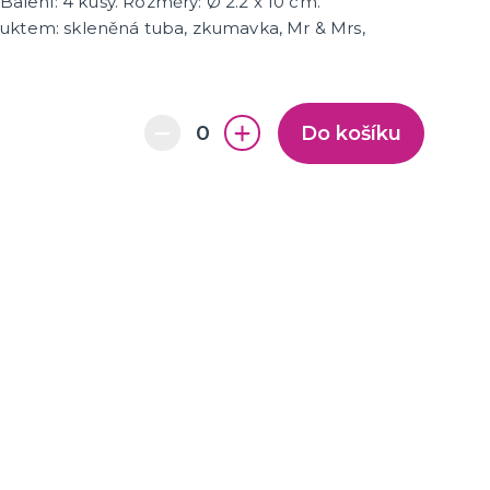
 Balení: 4 kusy. Rozměry:
Ø 2.2 x 10 cm.
uktem: skleněná tuba, zkumavka, Mr & Mrs,
Do košíku