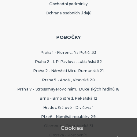
Obchodní podmínky
Ochrana osobních údajů
POBOČKY
Praha 1 - Florenc, Na Poříčí 33
Praha 2 - I. P. Pavlova, Lublaňská 52
Praha 2 - Náměstí Míru, Rumunská 21
Praha 5 - Anděl, Vltavská 28
Praha 7 - Strossmayerovo nám., Dukelských hrdinů 18
Brno - Brno střed, Pekařská 12
Hradec Králové - Divišova 1
Plzeň - Náměstí republiky 29
Olomouc - Ostružnická 31
Cookies
Ostrava - Poštovní 5