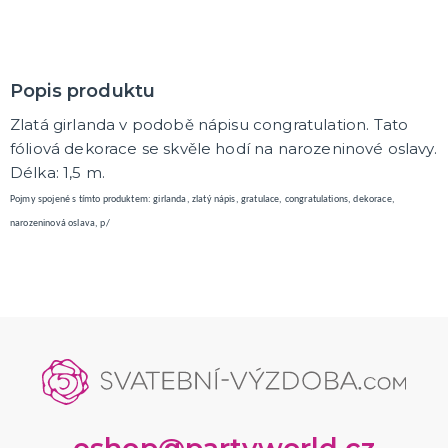
K ZAPŮJČENÍ
SVATEBNÍ DEKORACE NA DORT
Popis produktu
Zlatá girlanda v podobě nápisu congratulation. Tato
ROZLUČKA SE SVOBODOU
fóliová dekorace se skvěle hodí na narozeninové oslavy.
Šerpy na rozlučku se svobodou
Délka: 1,5 m.
Balónky na rozlučku se svobodou
Girlandy na loučení se svobodou
Pojmy spojené s tímto produktem: girlanda, zlatý nápis, gratulace, congratulations, dekorace,
narozeninová oslava, p/
SVATEBNÍ FOTOKOUTEK