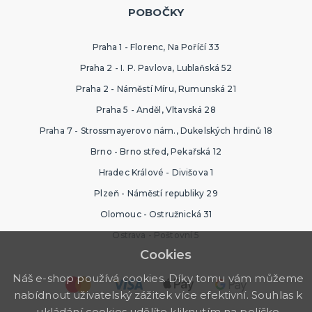
POBOČKY
Praha 1 - Florenc, Na Poříčí 33
Praha 2 - I. P. Pavlova, Lublaňská 52
Praha 2 - Náměstí Míru, Rumunská 21
Praha 5 - Anděl, Vltavská 28
Praha 7 - Strossmayerovo nám., Dukelských hrdinů 18
Brno - Brno střed, Pekařská 12
Hradec Králové - Divišova 1
Plzeň - Náměstí republiky 29
Olomouc - Ostružnická 31
Ostrava - Poštovní 5
Cookies
Náš e-shop používá cookies. Díky tomu vám můžeme
nabídnout uživatelský zážitek více efektivní. Souhlas k
ukládání cookies udělíte kliknutím na políčko