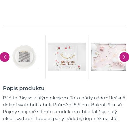
K ZAPŮJČENÍ
SVATEBNÍ DEKORACE NA DORT
ROZLUČKA SE SVOBODOU
Šerpy na rozlučku se svobodou
Balónky na rozlučku se svobodou
Girlandy na loučení se svobodou
SVATEBNÍ FOTOKOUTEK
Popis produktu
Bílé talířky se zlatým okrajem. Toto párty nádobí krásně
doladí svatební tabuli. Průměr: 18,5 cm. Balení: 6 kusů.
Pojmy spojené s tímto produktem: bílé talířky, zlatý
okraj, svatební tabule, párty nádobí, doplněk na stůl,