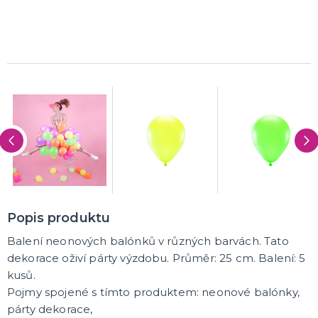
K ZAPŮJČENÍ
SVATEBNÍ DEKORACE NA DORT
ROZLUČKA SE SVOBODOU
Šerpy na rozlučku se svobodou
Balónky na rozlučku se svobodou
Girlandy na loučení se svobodou
SVATEBNÍ FOTOKOUTEK
Popis produktu
Balení neonových balónků v různých barvách. Tato
dekorace oživí párty výzdobu. Průměr: 25 cm. Balení: 5
kusů.
Pojmy spojené s tímto produktem: neonové balónky,
párty dekorace,