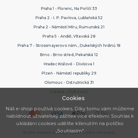
Praha 1 - Florenc, Na Poříčí 33
Praha 2 - I. P. Pavlova, Lublaňská 52
Praha 2 - Náměstí Míru, Rumunská 21
Praha 5 - Anděl, Vltavská 28
Praha 7 - Strossmayerovo nám., Dukelských hrdinů 18
Brno - Brno střed, Pekařská 12
Hradec Králové - Divišova 1
Plzeň - Náměstí republiky 29
Olomouc - Ostružnická 31
Ostrava - Poštovní 5
Cookies
Náš e-shop používá cookies. Díky tomu vám můžeme
nabídnout uživatelský zážitek více efektivní. Souhlas k
ukládání cookies udělíte kliknutím na políčko
„Souhlasím".
© 2026 Svatební výzdoba. Všechna práva vyhrazena.