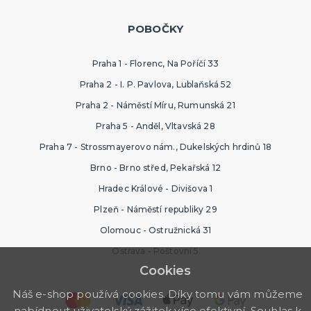
POBOČKY
Praha 1 - Florenc, Na Poříčí 33
Praha 2 - I. P. Pavlova, Lublaňská 52
Praha 2 - Náměstí Míru, Rumunská 21
Praha 5 - Anděl, Vltavská 28
Praha 7 - Strossmayerovo nám., Dukelských hrdinů 18
Brno - Brno střed, Pekařská 12
Hradec Králové - Divišova 1
Plzeň - Náměstí republiky 29
Olomouc - Ostružnická 31
Ostrava - Poštovní 5
Cookies
Náš e-shop používá cookies. Díky tomu vám můžeme
nabídnout uživatelský zážitek více efektivní. Souhlas k