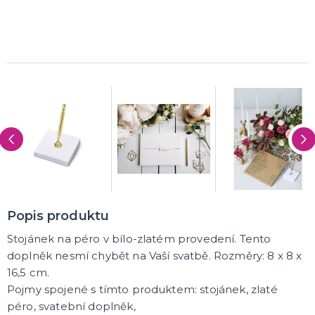
K ZAPŮJČENÍ
SVATEBNÍ DEKORACE NA DORT
ROZLUČKA SE SVOBODOU
Šerpy na rozlučku se svobodou
Balónky na rozlučku se svobodou
Girlandy na loučení se svobodou
SVATEBNÍ FOTOKOUTEK
Popis produktu
Stojánek na péro v bílo-zlatém provedení. Tento
doplněk nesmí chybět na Vaší svatbě. Rozměry: 8 x 8 x
16,5 cm.
Pojmy spojené s tímto produktem: stojánek, zlaté
péro, svatební doplněk,