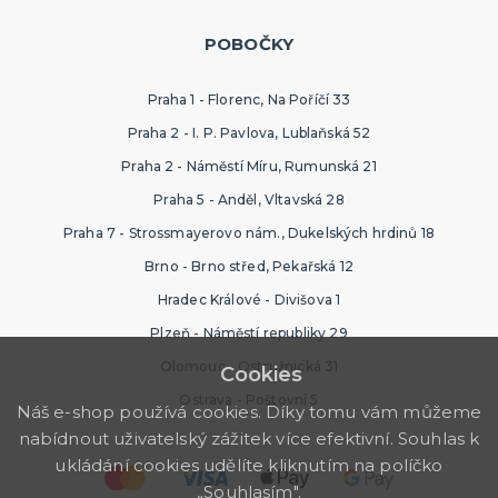
POBOČKY
Praha 1 - Florenc, Na Poříčí 33
Praha 2 - I. P. Pavlova, Lublaňská 52
Praha 2 - Náměstí Míru, Rumunská 21
Praha 5 - Anděl, Vltavská 28
Praha 7 - Strossmayerovo nám., Dukelských hrdinů 18
Brno - Brno střed, Pekařská 12
Hradec Králové - Divišova 1
Plzeň - Náměstí republiky 29
Olomouc - Ostružnická 31
Cookies
Ostrava - Poštovní 5
Náš e-shop používá cookies. Díky tomu vám můžeme
nabídnout uživatelský zážitek více efektivní. Souhlas k
ukládání cookies udělíte kliknutím na políčko
„Souhlasím".