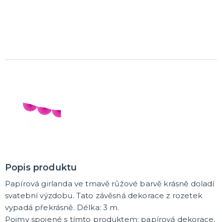
K ZAPŮJČENÍ
SVATEBNÍ DEKORACE NA DORT
ROZLUČKA SE SVOBODOU
Šerpy na rozlučku se svobodou
Balónky na rozlučku se svobodou
Girlandy na loučení se svobodou
SVATEBNÍ FOTOKOUTEK
Popis produktu
Papírová girlanda ve tmavě růžové barvě krásně doladí
svatební výzdobu. Tato závěsná dekorace z rozetek
vypadá překrásně. Délka: 3 m.
Pojmy spojené s tímto produktem: papírová dekorace,