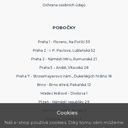
Ochrana osobních údajů
POBOČKY
Praha 1 - Florenc, Na Poříčí 33
Praha 2 - I. P. Pavlova, Lublaňská 52
Praha 2 - Náměstí Míru, Rumunská 21
Praha 5 - Anděl, Vltavská 28
Praha 7 - Strossmayerovo nám., Dukelských hrdinů 18
Brno - Brno střed, Pekařská 12
Hradec Králové - Divišova 1
Plzeň - Náměstí republiky 29
Olomouc - Ostružnická 31
Cookies
Ostrava - Poštovní 5
Náš e-shop používá cookies. Díky tomu vám můžeme