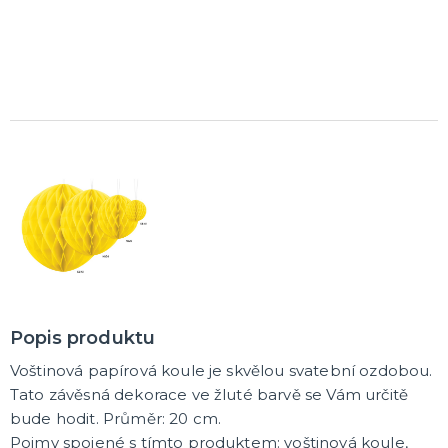
K ZAPŮJČENÍ
SVATEBNÍ DEKORACE NA DORT
ROZLUČKA SE SVOBODOU
Šerpy na rozlučku se svobodou
Balónky na rozlučku se svobodou
Girlandy na loučení se svobodou
SVATEBNÍ FOTOKOUTEK
Popis produktu
Voštinová papírová koule je skvělou svatební ozdobou.
Tato závěsná dekorace ve žluté barvě se Vám určitě
bude hodit. Průměr: 20 cm.
Pojmy spojené s tímto produktem: voštinová koule,