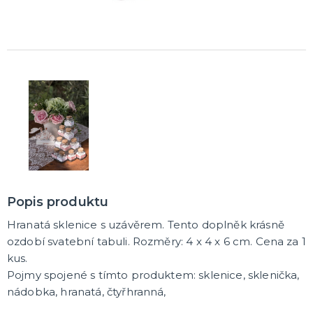
K ZAPŮJČENÍ
SVATEBNÍ DEKORACE NA DORT
ROZLUČKA SE SVOBODOU
Šerpy na rozlučku se svobodou
Balónky na rozlučku se svobodou
Girlandy na loučení se svobodou
SVATEBNÍ FOTOKOUTEK
Popis produktu
Hranatá sklenice s uzávěrem. Tento doplněk krásně
ozdobí svatební tabuli. Rozměry: 4 x 4 x 6 cm. Cena za 1
kus.
Pojmy spojené s tímto produktem: sklenice, sklenička,
nádobka, hranatá, čtyřhranná,