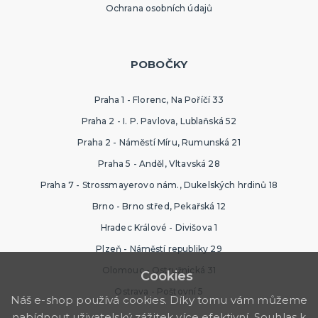
Ochrana osobních údajů
POBOČKY
Praha 1 - Florenc, Na Poříčí 33
Praha 2 - I. P. Pavlova, Lublaňská 52
Praha 2 - Náměstí Míru, Rumunská 21
Praha 5 - Anděl, Vltavská 28
Praha 7 - Strossmayerovo nám., Dukelských hrdinů 18
Brno - Brno střed, Pekařská 12
Hradec Králové - Divišova 1
Plzeň - Náměstí republiky 29
Olomouc - Ostružnická 31
Cookies
Ostrava - Poštovní 5
Náš e-shop používá cookies. Díky tomu vám můžeme
nabídnout uživatelský zážitek více efektivní. Souhlas k