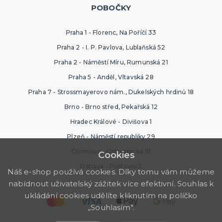
POBOČKY
Praha 1 - Florenc, Na Poříčí 33
Praha 2 - I. P. Pavlova, Lublaňská 52
Praha 2 - Náměstí Míru, Rumunská 21
Praha 5 - Anděl, Vltavská 28
Praha 7 - Strossmayerovo nám., Dukelských hrdinů 18
Brno - Brno střed, Pekařská 12
Hradec Králové - Divišova 1
Plzeň - Náměstí republiky 29
Olomouc - Ostružnická 31
Cookies
Ostrava - Poštovní 5
Náš e-shop používá cookies. Díky tomu vám můžeme
nabídnout uživatelský zážitek více efektivní. Souhlas k
ukládání cookies udělíte kliknutím na políčko
„Souhlasím".