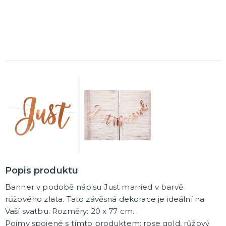
K ZAPŮJČENÍ
SVATEBNÍ DEKORACE NA DORT
ROZLUČKA SE SVOBODOU
Šerpy na rozlučku se svobodou
Balónky na rozlučku se svobodou
Girlandy na loučení se svobodou
SVATEBNÍ FOTOKOUTEK
Popis produktu
Banner v podobě nápisu Just married v barvě
růžového zlata. Tato závěsná dekorace je ideální na
Vaší svatbu. Rozměry: 20 x 77 cm.
Pojmy spojené s tímto produktem: rose gold, růžový