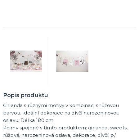
K ZAPŮJČENÍ
SVATEBNÍ DEKORACE NA DORT
ROZLUČKA SE SVOBODOU
Šerpy na rozlučku se svobodou
Balónky na rozlučku se svobodou
Girlandy na loučení se svobodou
SVATEBNÍ FOTOKOUTEK
Popis produktu
Girlanda s různými motivy v kombinaci s růžovou
barvou. Ideální dekorace na dívčí narozeninovou
oslavu. Délka 180 cm.
Pojmy spojené s tímto produktem: girlanda, sweets,
růžová, narozeninová oslava, dekorace, dívčí, p/