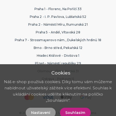
Praha 1 - Florenc, Na Poříčí 33
Praha 2 - I. P. Pavlova, Lublaňská 52
Praha 2 - Náměstí Míru, Rumunská 21
Praha 5 - Anděl, Vltavská 28
Praha 7 - Strossmayerovo nám., Dukelských hrdinů 18
Brno - Brno střed, Pekařská 12
Hradec Králové - Divišova 1
Plzeň - Náměstí republiky 29
Olomouc - Ostružnická 31
Cookies
Ostrava - Poštovní 5
Náš e-shop používá cookies. Díky tomu vám můžeme
nabídnout uživatelský zážitek více efektivní. Souhlas k
ukládání cookies udělíte kliknutím na políčko
„Souhlasím".
Nastavení
Souhlasím
© 2026 Svatební výzdoba. Všechna práva vyhrazena.