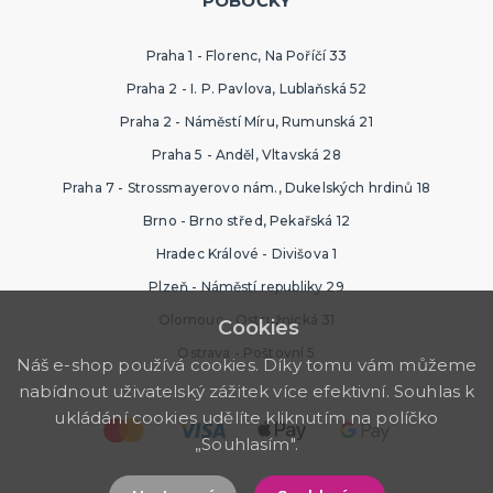
POBOČKY
Praha 1 - Florenc, Na Poříčí 33
Praha 2 - I. P. Pavlova, Lublaňská 52
Praha 2 - Náměstí Míru, Rumunská 21
Praha 5 - Anděl, Vltavská 28
Praha 7 - Strossmayerovo nám., Dukelských hrdinů 18
Brno - Brno střed, Pekařská 12
Hradec Králové - Divišova 1
Plzeň - Náměstí republiky 29
Olomouc - Ostružnická 31
Cookies
Ostrava - Poštovní 5
Náš e-shop používá cookies. Díky tomu vám můžeme
nabídnout uživatelský zážitek více efektivní. Souhlas k
ukládání cookies udělíte kliknutím na políčko
„Souhlasím".