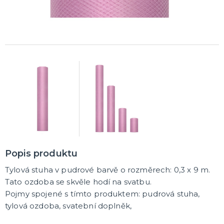
K ZAPŮJČENÍ
SVATEBNÍ DEKORACE NA DORT
ROZLUČKA SE SVOBODOU
Šerpy na rozlučku se svobodou
Balónky na rozlučku se svobodou
Girlandy na loučení se svobodou
SVATEBNÍ FOTOKOUTEK
Popis produktu
Tylová stuha v pudrové barvě o rozměrech: 0,3 x 9 m.
Tato ozdoba se skvěle hodí na svatbu.
Pojmy spojené s tímto produktem: pudrová stuha,
tylová ozdoba, svatební doplněk,