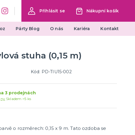
Přihlásit se
Nákupní košík
oz
Párty Blog
O nás
Kariéra
Kontakt
lová stuha (0,15 m)
Svatební dekorace na stůl
ěstu
Ubrusy na svatební stůl
Ubrousky na svatební stůl
Kód: PD-TIU15-002
Jmenovky na svatební stůl
další kategorie
e
ky
Číslování svatebních stolů
Svíčky na svatební stůl
Konfety na svatební stůl
Krystaly a kamínky
Nádobí na svatební stůl
Plastové svatební skleničky
Brčka na svatební stůl
Kelímky na svatební stůl
Talířky na svatební stůl
Dekorace na svatební stůl
a 3 prodejnách
jny
Skladem >5 ks
Svatební dekorace na dort
barvě o rozměrech: 0,15 x 9 m. Tato ozdoba se