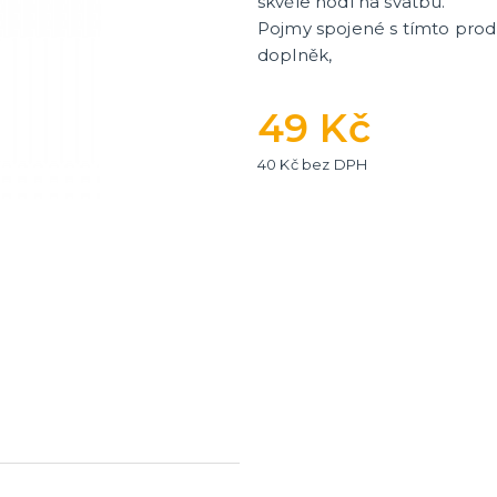
skvěle hodí na svatbu.
Pojmy spojené s tímto prod
doplněk,
ní fotokoutek
49 Kč
40 Kč bez DPH