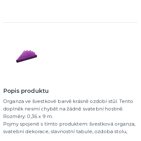
K ZAPŮJČENÍ
SVATEBNÍ DEKORACE NA DORT
ROZLUČKA SE SVOBODOU
Šerpy na rozlučku se svobodou
Balónky na rozlučku se svobodou
Girlandy na loučení se svobodou
SVATEBNÍ FOTOKOUTEK
Popis produktu
Organza ve švestkové barvě krásně ozdobí stůl. Tento
doplněk nesmí chybět na žádně svatební hostině.
Rozměry: 0,36 x 9 m.
Pojmy spojené s tímto produktem: švestková organza,
svatební dekorace, slavnostní tabule, ozdoba stolu,