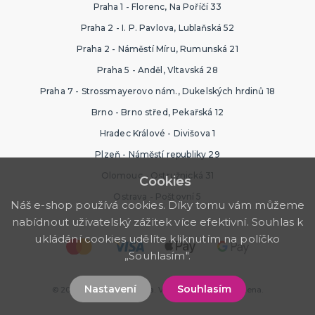
Praha 1 - Florenc, Na Poříčí 33
Praha 2 - I. P. Pavlova, Lublaňská 52
Praha 2 - Náměstí Míru, Rumunská 21
Praha 5 - Anděl, Vltavská 28
Praha 7 - Strossmayerovo nám., Dukelských hrdinů 18
Brno - Brno střed, Pekařská 12
Hradec Králové - Divišova 1
Plzeň - Náměstí republiky 29
Olomouc - Ostružnická 31
Cookies
Ostrava - Poštovní 5
Náš e-shop používá cookies. Díky tomu vám můžeme
nabídnout uživatelský zážitek více efektivní. Souhlas k
ukládání cookies udělíte kliknutím na políčko
„Souhlasím".
Nastavení
Souhlasím
© 2026 Svatební výzdoba. Všechna práva vyhrazena.