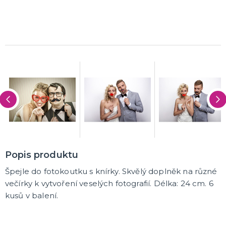
K ZAPŮJČENÍ
SVATEBNÍ DEKORACE NA DORT
ROZLUČKA SE SVOBODOU
Šerpy na rozlučku se svobodou
Balónky na rozlučku se svobodou
Girlandy na loučení se svobodou
SVATEBNÍ FOTOKOUTEK
Popis produktu
Špejle do fotokoutku s knírky. Skvělý doplněk na různé
večírky k vytvoření veselých fotografií. Délka: 24 cm. 6
kusů v balení.