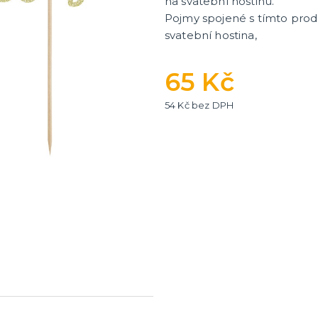
na svatební hostinu.
Pojmy spojené s tímto produ
svatební hostina,
ní fotokoutek
65 Kč
54 Kč bez DPH