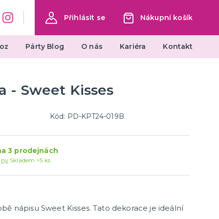
Přihlásit se
Nákupní košík
oz
Párty Blog
O nás
Kariéra
Kontakt
a - Sweet Kisses
Svatební dekorace na stůl
ěstu
Ubrusy na svatební stůl
Ubrousky na svatební stůl
Kód: PD-KPT24-019B
Jmenovky na svatební stůl
další kategorie
e
ky
Číslování svatebních stolů
Svíčky na svatební stůl
Konfety na svatební stůl
Krystaly a kamínky
Nádobí na svatební stůl
Plastové svatební skleničky
Brčka na svatební stůl
Kelímky na svatební stůl
Talířky na svatební stůl
Dekorace na svatební stůl
a 3 prodejnách
jny
Skladem >5 ks
Svatební dekorace na dort
bě nápisu Sweet Kisses. Tato dekorace je ideální