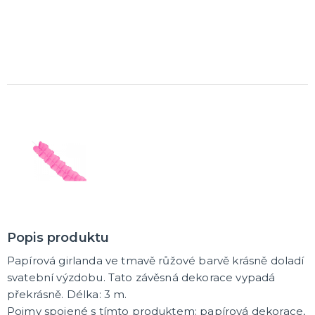
K ZAPŮJČENÍ
SVATEBNÍ DEKORACE NA DORT
ROZLUČKA SE SVOBODOU
Šerpy na rozlučku se svobodou
Balónky na rozlučku se svobodou
Girlandy na loučení se svobodou
SVATEBNÍ FOTOKOUTEK
Popis produktu
Papírová girlanda ve tmavě růžové barvě krásně doladí
svatební výzdobu. Tato závěsná dekorace vypadá
překrásně. Délka: 3 m.
Pojmy spojené s tímto produktem: papírová dekorace,