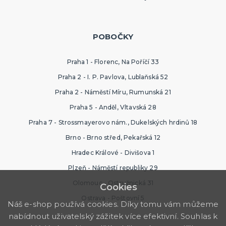
POBOČKY
Praha 1 - Florenc, Na Poříčí 33
Praha 2 - I. P. Pavlova, Lublaňská 52
Praha 2 - Náměstí Míru, Rumunská 21
Praha 5 - Anděl, Vltavská 28
Praha 7 - Strossmayerovo nám., Dukelských hrdinů 18
Brno - Brno střed, Pekařská 12
Hradec Králové - Divišova 1
Plzeň - Náměstí republiky 29
Olomouc - Ostružnická 31
Cookies
Ostrava - Poštovní 5
Náš e-shop používá cookies. Díky tomu vám můžeme
nabídnout uživatelský zážitek více efektivní. Souhlas k