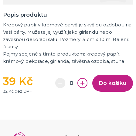
K ZAPŮJČENÍ
Popis produktu
SVATEBNÍ DEKORACE NA DORT
Krepový papír v krémové barvě je skvělou ozdobou na
Vaší párty. Můžete jej využít jako girlandu nebo
ROZLUČKA SE SVOBODOU
závěsnou dekorací sálu. Rozměry: 5 cm x 10 m. Balení:
Šerpy na rozlučku se svobodou
4 kusy.
Balónky na rozlučku se svobodou
Pojmy spojené s tímto produktem: krepový papír,
Girlandy na loučení se svobodou
krémový, dekorace, girlanda, závěsná ozdoba, stuha
SVATEBNÍ FOTOKOUTEK
39 Kč
Do košíku
32 Kč bez DPH