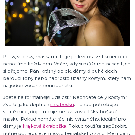
SVATEBNÍ DOPLŇKY
Svatební podvazky pro nevěstu
Svatební knihy hostů
Stojany na pero
Bublifuky na svatbu
Polštářky na prsteny
Dárkové krabičky a taštičky
Dárková pouzdra na peníze
Svatební stuhy a ozdoby
Svatební tabulky
Doplňky pro družbu a svědky
Krabičky na výslužku
Svatební ozdoby do klopy
Svatební trička
Svatební přáníčka
Svatební pozvánky
DALŠÍ KATEGORIE
SVATEBNÍ DEKORACE NA STŮL
Ubrusy na svatební stůl
Plesy, večírky, maškarní. To je příležitost vzít si něco, co
Ubrousky na svatební stůl
nenosíme každý den. Večer, kdy si můžeme nasadit, co
Jmenovky na svatební stůl
si přejeme. Páni krásný oblek, dámy dlouhé dech
Číslování svatebních stolů
Svíčky na svatební stůl
Konfety na svatební stůl
Krystaly a kamínky
Nádobí na svatební stůl
Plastové svatební skleničky
Brčka na svatební stůl
Kelímky na svatební stůl
Talířky na svatební stůl
Dekorace na svatební stůl
DALŠÍ KATEGORIE
beroucí róby nebo naprosto úžasný kostým, který nám
na jeden večer změní identitu.
OZDOBNÉ STUHY A MAŠLE
Vázací stuhy
Jdete na formálnější událost? Nechcete celý kostým?
Saténové stuhy
Zvolte jako doplněk
škrabošku
. Pokud potřebujte
Krajkové stuhy
volné ruce, doporučujeme uvazovací škrabošku či
Dřevité vlny
Ozdobné mašle
Organzy na svatbu
Šifónové stuhy
Grogrénové stuhy
DALŠÍ KATEGORIE
masku. Pokud nemáte rádi nic výrazného, ideální pro
dámy je
krajková škraboška
. Pokud toužíte zapůsobit,
SVATEBNÍ DEKORACE NA AUTO
nutně potřebujete masku benátského stylu. Mezi pány