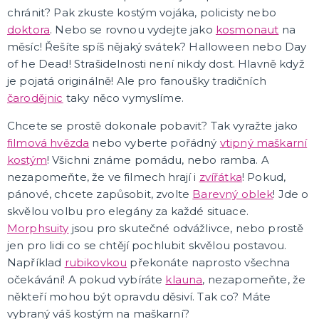
chránit? Pak zkuste kostým vojáka, policisty nebo
doktora
. Nebo se rovnou vydejte jako
kosmonaut
na
měsíc! Řešíte spíš nějaký svátek? Halloween nebo Day
of he Dead! Strašidelnosti není nikdy dost. Hlavně když
je pojatá originálně! Ale pro fanoušky tradičních
čarodějnic
taky něco vymyslíme.
Chcete se prostě dokonale pobavit? Tak vyražte jako
filmová hvězda
nebo vyberte pořádný
vtipný maškarní
kostým
! Všichni známe pomádu, nebo ramba. A
nezapomeňte, že ve filmech hrají i
zvířátka
! Pokud,
pánové, chcete zapůsobit, zvolte
Barevný oblek
! Jde o
skvělou volbu pro elegány za každé situace.
Morphsuity
jsou pro skutečné odvážlivce, nebo prostě
jen pro lidi co se chtějí pochlubit skvělou postavou.
Například
rubikovkou
překonáte naprosto všechna
očekávání! A pokud vybíráte
klauna
, nezapomeňte, že
někteří mohou být opravdu děsiví. Tak co? Máte
vybraný váš kostým na maškarní?