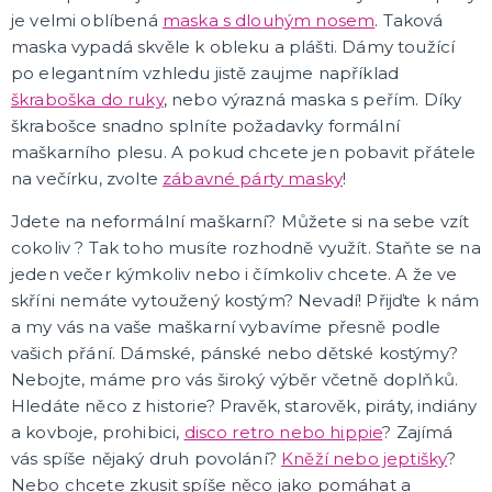
je velmi oblíbená
maska s dlouhým nosem
. Taková
K ZAPŮJČENÍ
maska vypadá skvěle k obleku a plášti. Dámy toužící
po elegantním vzhledu jistě zaujme například
SVATEBNÍ DEKORACE NA DORT
škraboška do ruky
, nebo výrazná maska s peřím. Díky
škrabošce snadno splníte požadavky formální
ROZLUČKA SE SVOBODOU
maškarního plesu. A pokud chcete jen pobavit přátele
Šerpy na rozlučku se svobodou
na večírku, zvolte
zábavné párty masky
!
Balónky na rozlučku se svobodou
Girlandy na loučení se svobodou
Jdete na neformální maškarní? Můžete si na sebe vzít
cokoliv ? Tak toho musíte rozhodně využít. Staňte se na
SVATEBNÍ FOTOKOUTEK
jeden večer kýmkoliv nebo i čímkoliv chcete. A že ve
skříni nemáte vytoužený kostým? Nevadí! Přijďte k nám
a my vás na vaše maškarní vybavíme přesně podle
vašich přání. Dámské, pánské nebo dětské kostýmy?
Nebojte, máme pro vás široký výběr včetně doplňků.
Hledáte něco z historie? Pravěk, starověk, piráty, indiány
a kovboje, prohibici,
disco retro nebo hippie
? Zajímá
vás spíše nějaký druh povolání?
Kněží nebo jeptišky
?
Nebo chcete zkusit spíše něco jako pomáhat a