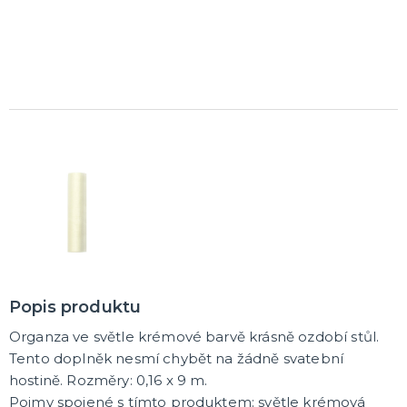
K ZAPŮJČENÍ
SVATEBNÍ DEKORACE NA DORT
ROZLUČKA SE SVOBODOU
Šerpy na rozlučku se svobodou
Balónky na rozlučku se svobodou
Girlandy na loučení se svobodou
SVATEBNÍ FOTOKOUTEK
Popis produktu
Organza ve světle krémové barvě krásně ozdobí stůl.
Tento doplněk nesmí chybět na žádně svatební
hostině. Rozměry: 0,16 x 9 m.
Pojmy spojené s tímto produktem: světle krémová