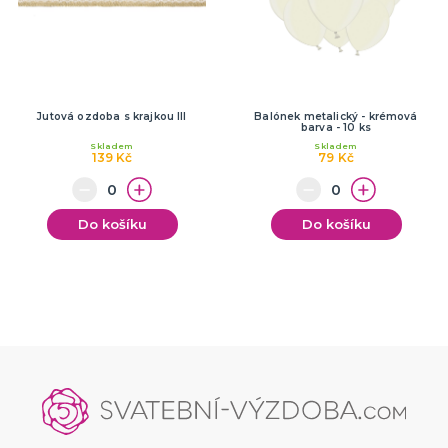
Jutová ozdoba s krajkou III
Balónek metalický - krémová
barva - 10 ks
Skladem
Skladem
139 Kč
79 Kč
Do košíku
Do košíku