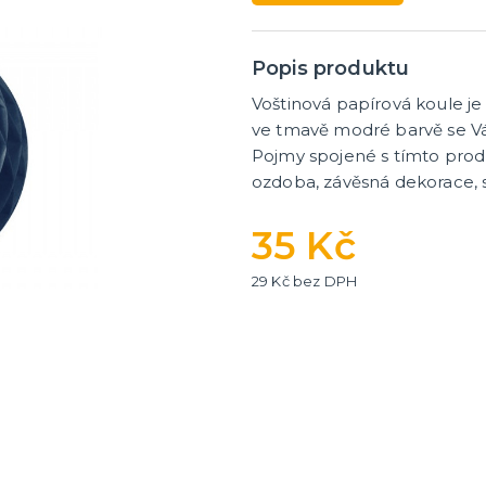
Popis produktu
ní fotokoutek
Voštinová papírová koule j
ve tmavě modré barvě se Vá
Pojmy spojené s tímto prod
ozdoba, závěsná dekorace, 
35 Kč
29 Kč bez DPH