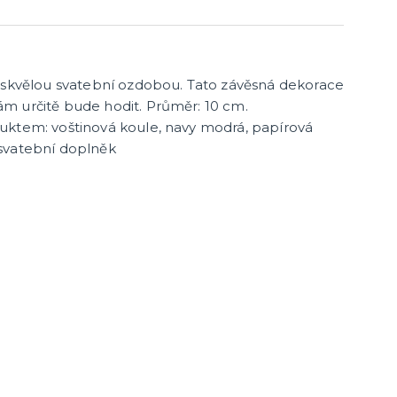
e skvělou svatební ozdobou. Tato závěsná dekorace
m určitě bude hodit. Průměr: 10 cm.
uktem: voštinová koule, navy modrá, papírová
svatební doplněk