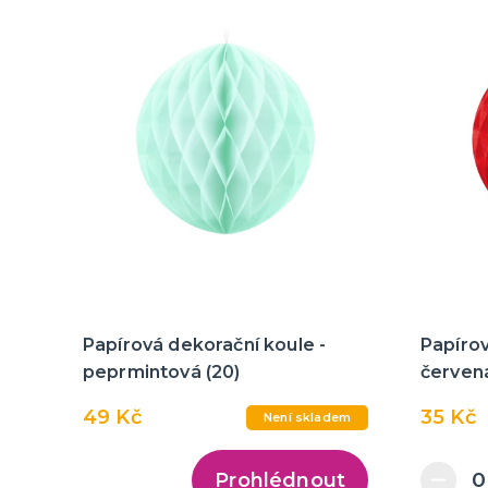
Papírová dekorační koule -
Papírov
peprmintová (20)
červená
49 Kč
35 Kč
Není skladem
Prohlédnout