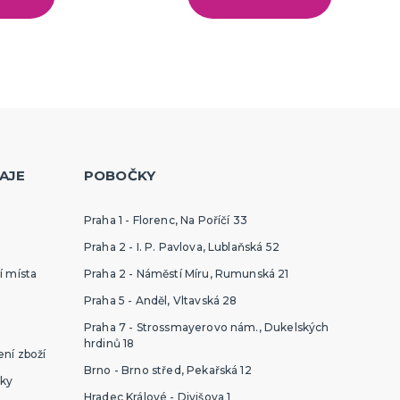
AJE
POBOČKY
Praha 1 - Florenc, Na Poříčí 33
Praha 2 - I. P. Pavlova, Lublaňská 52
í místa
Praha 2 - Náměstí Míru, Rumunská 21
Praha 5 - Anděl, Vltavská 28
Praha 7 - Strossmayerovo nám., Dukelských
hrdinů 18
ní zboží
Brno - Brno střed, Pekařská 12
ky
Hradec Králové - Divišova 1