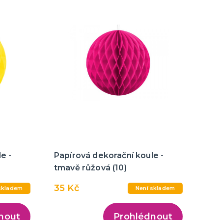
e -
Papírová dekorační koule -
tmavě růžová (10)
35 Kč
skladem
Není skladem
nout
Prohlédnout