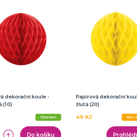
á dekorační koule -
Papírová dekorační koul
 (10)
žlutá (20)
49 Kč
Skladem
Není 
Do košíku
Prohléd